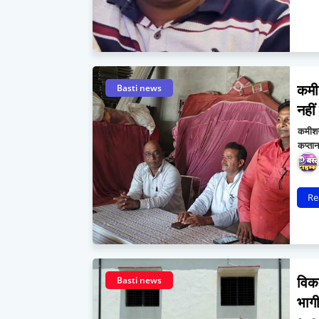
कमीश
Basti news
नहीं
कमीशन 
कप्तान
Re
विकस
Basti news
भागी