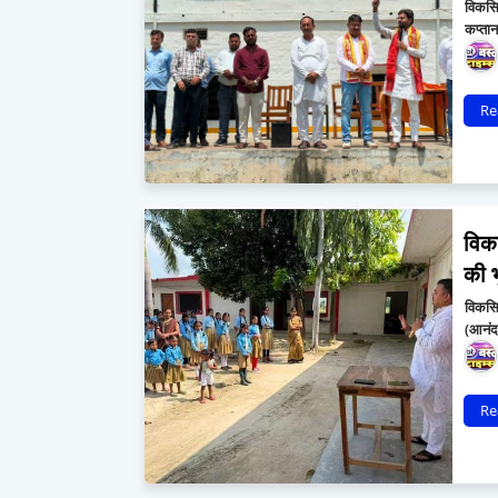
विकसित
कप्तान
Re
विक
की भ
विकसि
(आनंदध
Re