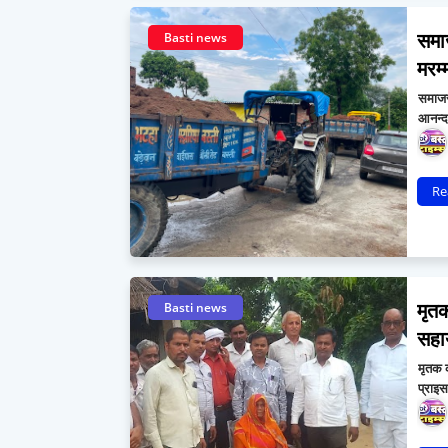
समाज
Basti news
मरम्
समाजसे
आनन्दध
Re
मृतक
Basti news
सहा
मृतक 
प्राइ