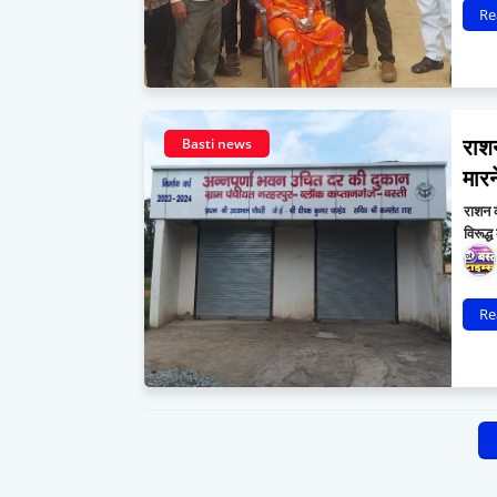
Re
राश
Basti news
मारन
राशन 
विरूद्
Re